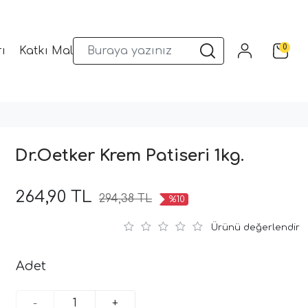
0
ı
Katkı Malzemeleri
Sunum Gereçleri
Kalıplar
Dr.Oetker Krem Patiseri 1kg.
264,90 TL
294,38 TL
%10
Ürünü değerlendir
Adet
-
+