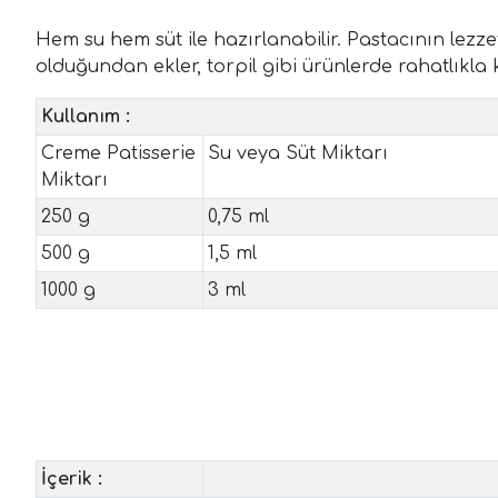
Hem su hem süt ile hazırlanabilir. Pastacının lezz
olduğundan ekler, torpil gibi ürünlerde rahatlıkla ku
Kullanım :
Creme Patisserie
Su veya Süt Miktarı
Miktarı
250 g
0,75 ml
500 g
1,5 ml
1000 g
3 ml
İçerik :