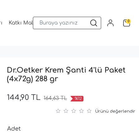
0
ı
Katkı Malzemeleri
Sunum Gereçleri
Kalıplar
Dr.Oetker Krem Şanti 4'lü Paket
(4x72g) 288 gr
144,90 TL
164,63 TL
%12
Ürünü değerlendir
Adet