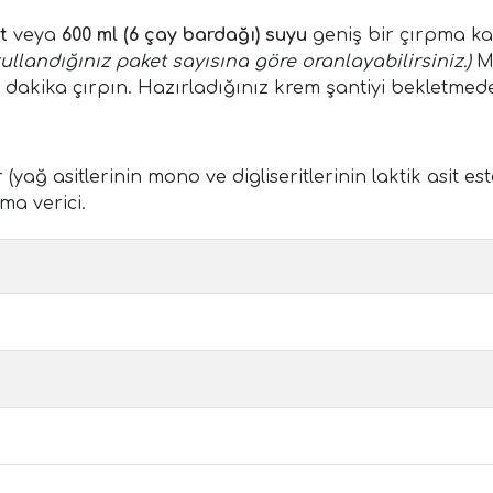
t
veya
600 ml (6 çay bardağı) suyu
geniş bir çırpma ka
kullandığınız paket sayısına göre oranlayabilirsiniz.)
Mi
kika çırpın. Hazırladığınız krem şantiyi bekletmeden t
(yağ asitlerinin mono ve digliseritlerinin laktik asit es
ma verici.