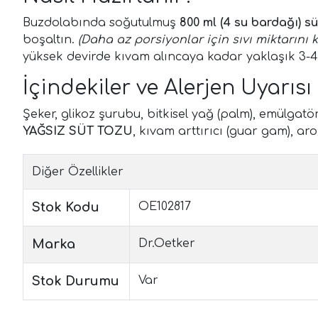
Buzdolabında soğutulmuş
800 ml (4 su bardağı) sü
boşaltın.
(Daha az porsiyonlar için sıvı miktarını 
yüksek devirde kıvam alıncaya kadar yaklaşık 3-4 da
İçindekiler ve Alerjen Uyarısı
Şeker, glikoz şurubu, bitkisel yağ (palm), emülgatör 
YAĞSIZ SÜT TOZU
, kıvam arttırıcı (guar gam), aro
Diğer Özellikler
Stok Kodu
OE102817
Marka
Dr.Oetker
Stok Durumu
Var