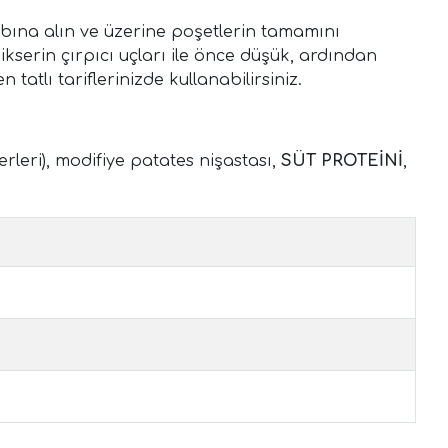
bına alın ve üzerine poşetlerin tamamını
kserin çırpıcı uçları ile önce düşük, ardından
atlı tariflerinizde kullanabilirsiniz.
terleri), modifiye patates nişastası,
SÜT PROTEİNİ
,