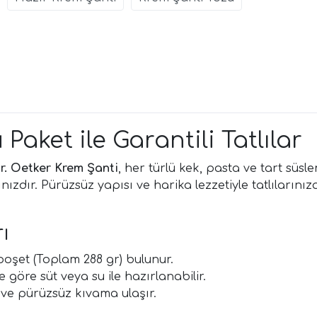
Paket ile Garantili Tatlılar
r. Oetker Krem Şanti
, her türlü kek, pasta ve tart süsl
ızdır. Pürüzsüz yapısı ve harika lezzetiyle tatlılarını
ı
poşet (Toplam 288 gr) bulunur.
göre süt veya su ile hazırlanabilir.
 ve pürüzsüz kıvama ulaşır.