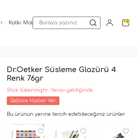
0
ı
Katkı Malzemeleri
Sunum Gereçleri
Kalıplar
Dr.Oetker Süsleme Glazürü 4
Renk 76gr
Stok tükenmiştir. Yenisi geldiğinde
Gelince Haber Ver
Bu ürünün yerine tercih edebileceğiniz ürünler
Aynı Gün Kargo
Aynı Gün Kargo
Aynı Gün Kargo