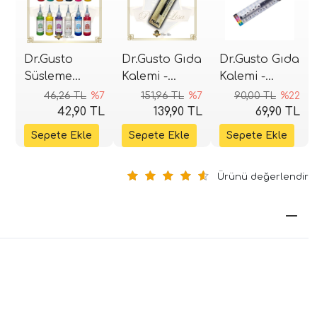
Dr.Gusto
Dr.Gusto Gıda
Dr.Gusto Gıda
Süsleme
Kalemi -
Kalemi -
Glazürü 150gr
Sedef
Siyah
46,26 TL
%7
151,96 TL
%7
90,00 TL
%22
42,90 TL
139,90 TL
69,90 TL
Ürünü değerlendir