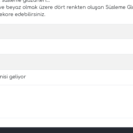
süsleme glazürleri...
 ve beyaz olmak üzere dört renkten oluşan Süsleme Glazü
ekore edebilirsiniz.
isi geliyor