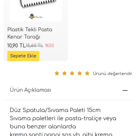
Plastik Tekli Pasta
Kenar Tarağı
10,90 TL
15,60 TL
%30
Ürünü değerlendir
Ürün Açıklaması
Düz Spatula/Sıvama Paleti 15cm
Sıvama paletleri ile pasta-traliçe veya
buna benzer alanlarda
krema,şanti,ganaj,sos vb. gibi krema