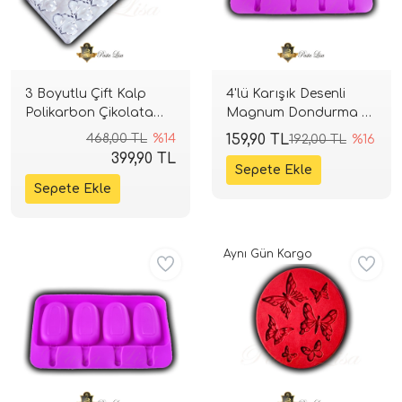
3 Boyutlu Çift Kalp
4'lü Karışık Desenli
Polikarbon Çikolata
Magnum Dondurma ve
Kalıbı (14 Gözlü)
Cakesicle Silikon Kalıbı
468,00 TL
%14
159,90 TL
192,00 TL
%16
399,90 TL
Aynı Gün Kargo