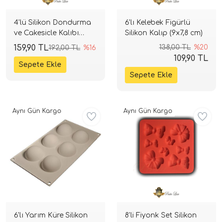
4'lü Silikon Dondurma
6'lı Kelebek Figürlü
ve Cakesicle Kalıbı
Silikon Kalıp (9x7,8 cm)
(4,7x8,5 cm)
159,90 TL
138,00 TL
%20
192,00 TL
%16
109,90 TL
Aynı Gün Kargo
Aynı Gün Kargo
6'lı Yarım Küre Silikon
8'li Fiyonk Set Silikon