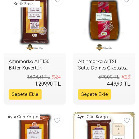
Kritik Stok
Altınmarka ALT150
Altınmarka ALT211
Bitter Kuvertür
Sütlü Damla Çikolata
Çikolata 2,5kg (%42)
1kg.
1.604,81 TL
%24
590,00 TL
%23
1.209,90 TL
449,90 TL
Aynı Gün Kargo
Aynı Gün Kargo