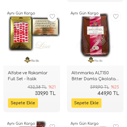
Aynı Gün Kargo
Aynı Gün Kargo
Alfabe ve Rakamlar
Altınmarka ALT150
Full Set - İtalik
Bitter Damla Çikolata 1
Kg
432,38 TL
%21
599,90 TL
%25
339,90 TL
449,90 TL
Aynı Gün Kargo
Aynı Gün Kargo