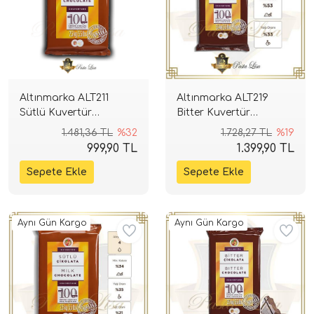
Altınmarka ALT211
Altınmarka ALT219
Sütlü Kuvertür
Bitter Kuvertür
Çikolata 2,5kg
Çikolata 2,5kg (%53)
1.481,36 TL
%32
1.728,27 TL
%19
999,90 TL
1.399,90 TL
Aynı Gün Kargo
Aynı Gün Kargo