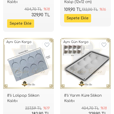
Kalıbı
Kalıp (12x12 cm)
404,70 TL
%18
109,90 TL
132,00 TL
%16
329,90 TL
Aynı Gün Kargo
Aynı Gün Kargo
8'li Lolipop Silikon
8'li Yarım Küre Silikon
Kalıbı
Kalıbı
227,59 TL
%19
404,70 TL
%18
182,90 TL
329,90 TL