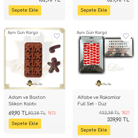
Aynı Gün Kargo
Aynı Gün Kargo
Adam ve Baston
Alfabe ve Rakamlar
Silikon Kalıbı
Full Set - Düz
69,90 TL
432,38 TL
%21
80,38 TL
%13
339,90 TL