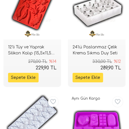
12'li Tüy ve Yaprak
24'lü Paslanmaz Çelik
Silikon Kalıp (15,5x11,5
Krema Sıkma Duy Seti
cm)
270,00 TL
%14
330,00 TL
%12
229,90 TL
289,90 TL
Aynı Gün Kargo