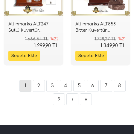
Altınmarka ALT247
Altınmarka ALT558
Sütlü Kuvertür
Bitter Kuvertür
Çikolata 2,5kg
Çikolata 2,5kg (%55)
1.666,54 TL
%22
1.728,27 TL
%21
1.299,90 TL
1.349,90 TL
1
2
3
4
5
6
7
8
9
›
»