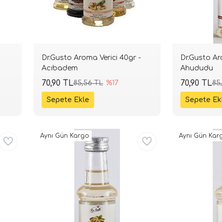
Dr.Gusto Aroma Verici 40gr -
Dr.Gusto Ar
Acıbadem
Ahududu
70,90 TL
70,90 TL
85,56 TL
%17
85
Aynı Gün Kargo
Aynı Gün Kar