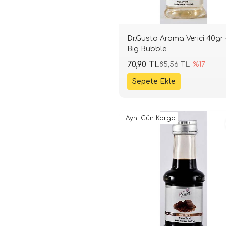
Dr.Gusto Aroma Verici 40gr 
Big Bubble
70,90 TL
85,56 TL
%17
Aynı Gün Kargo