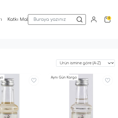
0
ı
Katkı Malzemeleri
Sunum Gereçleri
Kalıplar
go
Aynı Gün Kargo