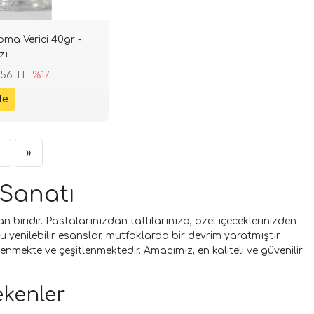
oma Verici 40gr -
zı
,56 TL
%17
»
 Sanatı
iridir. Pastalarınızdan tatlılarınıza, özel içeceklerinizden
u yenilebilir esanslar, mutfaklarda bir devrim yaratmıştır.
lenmekte ve çeşitlenmektedir. Amacımız, en kaliteli ve güvenilir
ekenler