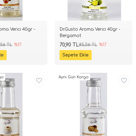
oma Verici 40gr -
Dr.Gusto Aroma Verici 40gr -
Bergamot
70,90 TL
,56 TL
%17
85,56 TL
%17
go
Aynı Gün Kargo