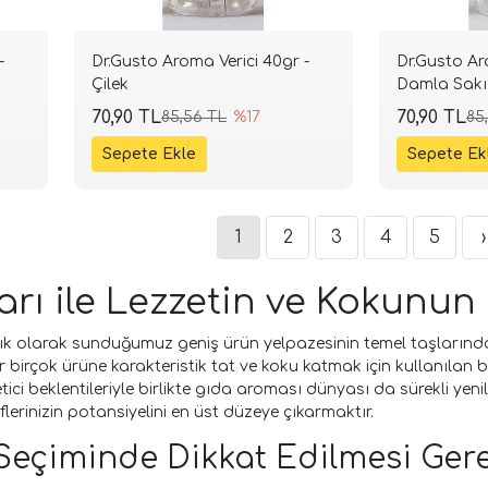
-
Dr.Gusto Aroma Verici 40gr -
Dr.Gusto Ar
Çilek
Damla Sakı
70,90 TL
70,90 TL
85,56 TL
%17
85
1
2
3
4
5
›
rı ile Lezzetin ve Kokunun
ık olarak sunduğumuz geniş ürün yelpazesinin temel taşlarından b
r birçok ürüne karakteristik tat ve koku katmak için kullanılan b
tici beklentileriyle birlikte gıda aroması dünyası da sürekli yeni
flerinizin potansiyelini en üst düzeye çıkarmaktır.
Seçiminde Dikkat Edilmesi Ger