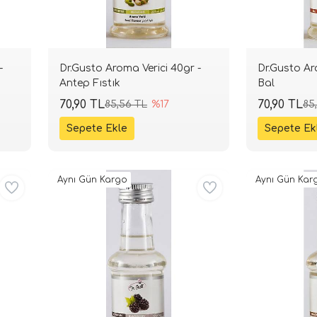
-
Dr.Gusto Aroma Verici 40gr -
Dr.Gusto Ar
Antep Fıstık
Bal
70,90 TL
70,90 TL
85,56 TL
%17
85
Aynı Gün Kargo
Aynı Gün Kar