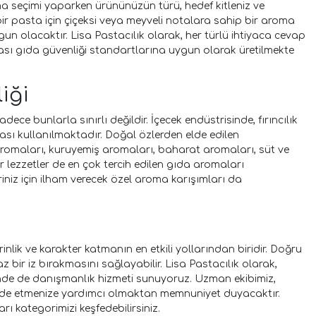
oma seçimi yaparken ürününüzün türü, hedef kitleniz ve
 bir pasta için çiçeksi veya meyveli notalara sahip bir aroma
gun olacaktır. Lisa Pastacılık olarak, her türlü ihtiyaca cevap
ası gıda güvenliği standartlarına uygun olarak üretilmekte
iği
ce bunlarla sınırlı değildir. İçecek endüstrisinde, fırıncılık
ası kullanılmaktadır. Doğal özlerden elde edilen
aromaları, kuruyemiş aromaları, baharat aromaları, süt ve
r lezzetler de en çok tercih edilen gıda aromaları
eriniz için ilham verecek özel aroma karışımları da
erinlik ve karakter katmanın en etkili yollarından biridir. Doğru
ir iz bırakmasını sağlayabilir. Lisa Pastacılık olarak,
nde de danışmanlık hizmeti sunuyoruz. Uzman ekibimiz,
rı elde etmenize yardımcı olmaktan memnuniyet duyacaktır.
rı kategorimizi keşfedebilirsiniz.