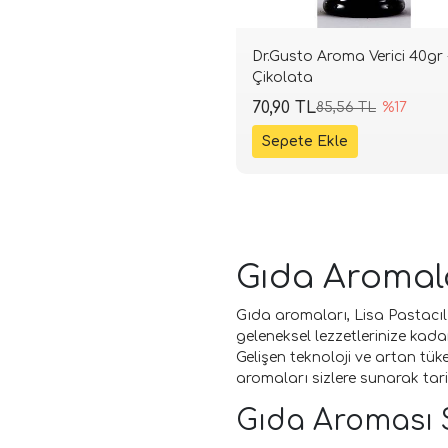
Dr.Gusto Aroma Verici 40gr 
Çikolata
70,90 TL
85,56 TL
%17
Gıda Aromala
Gıda aromaları, Lisa Pastacıl
geleneksel lezzetlerinize kada
Gelişen teknoloji ve artan tüke
aromaları sizlere sunarak tari
Gıda Aroması 