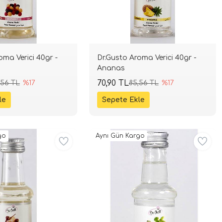
oma Verici 40gr -
Dr.Gusto Aroma Verici 40gr -
Ananas
70,90 TL
,56 TL
%17
85,56 TL
%17
go
Aynı Gün Kargo