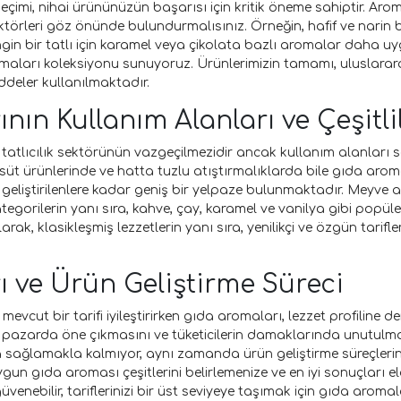
 seçimi, nihai ürününüzün başarısı için kritik öneme sahiptir. Ar
i faktörleri göz önünde bulundurmalısınız. Örneğin, hafif ve narin
ngin bir tatlı için karamel veya çikolata bazlı aromalar daha uy
omaları koleksiyonu sunuyoruz. Ürünlerimizin tamamı, uluslarar
deler kullanılmaktadır.
ın Kullanım Alanları ve Çeşitlil
tatlıcılık sektörünün vazgeçilmezidir ancak kullanım alanları sade
üt ürünlerinde ve hatta tuzlu atıştırmalıklarda bile gıda arom
geliştirilenlere kadar geniş bir yelpaze bulunmaktadır. Meyve 
egorilerin yanı sıra, kahve, çay, karamel ve vanilya gibi popüle
arak, klasikleşmiş lezzetlerin yanı sıra, yenilikçi ve özgün tarifl
 ve Ürün Geliştirme Süreci
 mevcut bir tarifi iyileştirirken gıda aromaları, lezzet profiline d
azarda öne çıkmasını ve tüketicilerin damaklarında unutulmaz b
 sağlamakla kalmıyor, aynı zamanda ürün geliştirme süreçleri
 uygun gıda aroması çeşitlerini belirlemenize ve en iyi sonuçla
nebilir, tariflerinizi bir üst seviyeye taşımak için gıda aromala