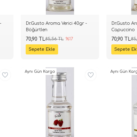
-
Dr.Gusto Aroma Verici 40gr -
Dr.Gusto Ar
Böğürtlen
Capuccino
70,90 TL
70,90 TL
85,56 TL
%17
85
Aynı Gün Kargo
Aynı Gün Kar