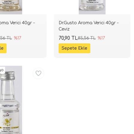
oma Verici 40gr -
Dr.Gusto Aroma Verici 40gr -
Ceviz
70,90 TL
,56 TL
%17
85,56 TL
%17
go