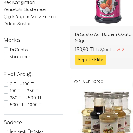
Kek Karışımları
Yenilebilir Süslemeler
Çiçek Yapım Malzemeleri
Dekor Soslar
Dr.Gusto Acı Badem Özütü
Marka
50gr
150,90 TL
172,36 TL
%12
Dr.Gusto
Vanilemur
Fiyat Aralığı
Aynı Gün Kargo
0 TL - 100 TL
100 TL - 250 TL
250 TL - 500 TL
500 TL - 1000 TL
Sadece
İndirimli Ürünler