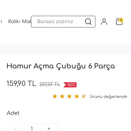
0
ı
Katkı Malzemeleri
Sunum Gereçleri
Kalıplar
Hamur Açma Çubuğu 6 Parça
159,90 TL
207,37 TL
%22
Ürünü değerlendir
Adet
-
+