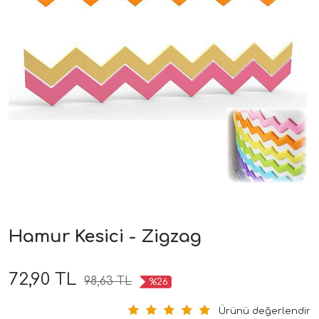
Hamur Kesici - Zigzag
72,90 TL
98,63 TL
%26
Ürünü değerlendir