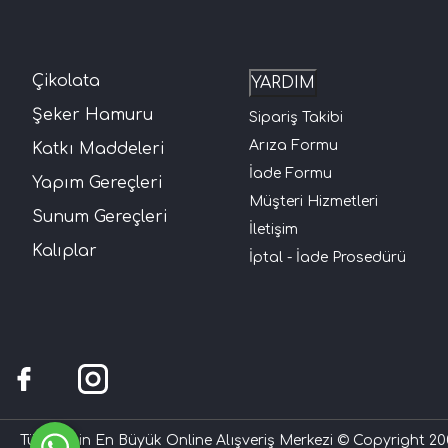
Çikolata
YARDIM
Şeker Hamuru
Sipariş Takibi
Arıza Formu
Katkı Maddeleri
İade Formu
Yapım Gereçleri
Müşteri Hizmetleri
Sunum Gereçleri
İletişim
Kalıplar
İptal - İade Prosedürü
Türkiye'nin En Büyük Online Alışveriş Merkezi © Copyright 200