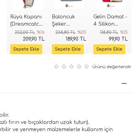
Rüya Kapanı
Baloncuk
Gelin Damat -
(Dreamcatcher)
Şeker
4 Silikon
Silikon Kalıp
Hamuru
Kalıbı
252,00 TL
%16
238,80 TL
%20
118,80 TL
%15
26x12,5 cm
Kalıbı
209,90 TL
189,90 TL
99,90 TL
Ürünü değerlendir
lir.
zlı fırın ve bıçaklardan uzak tutun).
bilir ve yenmeyen malzemelerle kullanım için