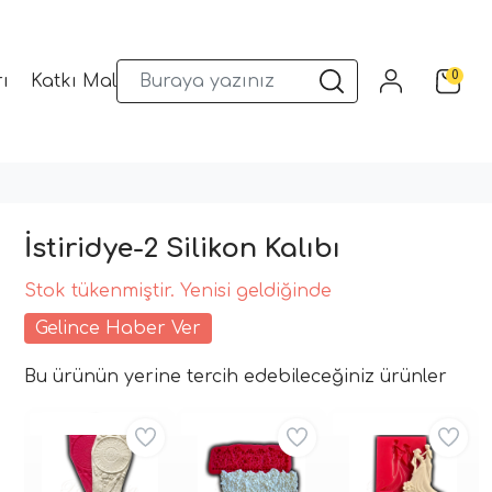
0
ı
Katkı Malzemeleri
Sunum Gereçleri
Kalıplar
İstiridye-2 Silikon Kalıbı
Stok tükenmiştir. Yenisi geldiğinde
Gelince Haber Ver
Bu ürünün yerine tercih edebileceğiniz ürünler
Aynı Gün Kargo
Aynı Gün Kargo
Aynı Gün Kargo