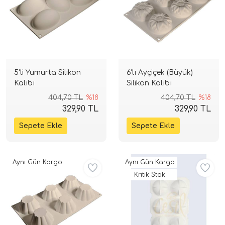
5'li Yumurta Silikon
6'lı Ayçiçek (Büyük)
Kalıbı
Silikon Kalıbı
404,70 TL
%18
404,70 TL
%18
329,90 TL
329,90 TL
Aynı Gün Kargo
Aynı Gün Kargo
Kritik Stok