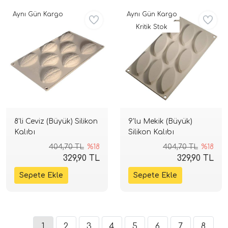
Aynı Gün Kargo
Aynı Gün Kargo
Kritik Stok
8'li Ceviz (Büyük) Silikon
9'lu Mekik (Büyük)
Kalıbı
Silikon Kalıbı
404,70 TL
%18
404,70 TL
%18
329,90 TL
329,90 TL
1
2
3
4
5
6
7
8