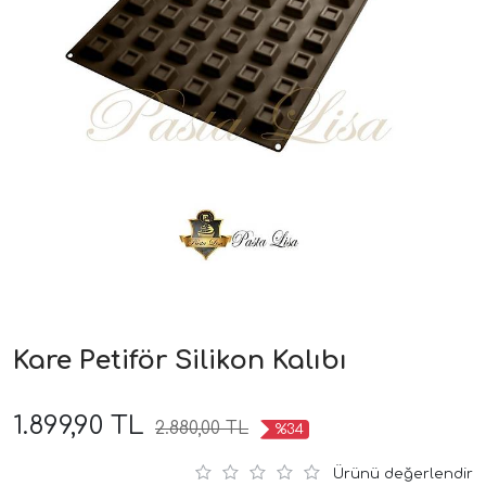
Kare Petiför Silikon Kalıbı
1.899,90 TL
2.880,00 TL
%34
Ürünü değerlendir