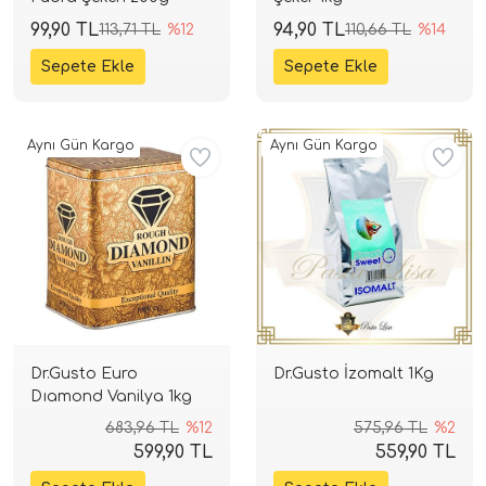
99,90 TL
94,90 TL
113,71 TL
%12
110,66 TL
%14
Aynı Gün Kargo
Aynı Gün Kargo
Dr.Gusto Euro
Dr.Gusto İzomalt 1Kg
Dıamond Vanilya 1kg
683,96 TL
%12
575,96 TL
%2
599,90 TL
559,90 TL