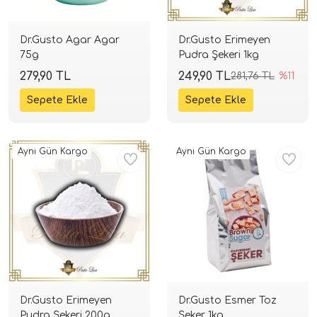
Dr.Gusto Agar Agar
Dr.Gusto Erimeyen
75g
Pudra Şekeri 1kg
279,90 TL
249,90 TL
281,76 TL
%11
Aynı Gün Kargo
Aynı Gün Kargo
Dr.Gusto Erimeyen
Dr.Gusto Esmer Toz
Pudra Şekeri 200g
Şeker 1kg