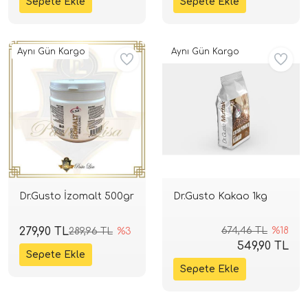
Aynı Gün Kargo
Aynı Gün Kargo
Dr.Gusto İzomalt 500gr
Dr.Gusto Kakao 1kg
279,90 TL
674,46 TL
%18
289,96 TL
%3
549,90 TL