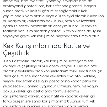
Amacımız, hem evde tatlı yapmayı sevenlere hem de
profesyonel pastacılara, her seferinde garantili başarı
sunan pratik ve kaliteli çözümler sağlamaktır. Kek
yapımında kıvam artırıcı veya düzenleyici olarak kullanılan
bu karışımlar, keklerinizin dokusunu, nemini ve lezzetini
optimize ederek benzersiz bir deneyim sunar. Geleneksel
tariflerin yanı sıra modern pastacılık tekniklerine de uyum
sağlayan çeşitli kek karışımları seçeneklerimiz mevcuttur.
Kek Karışımlarında Kalite ve
Çeşitlilik
"Lisa Pastacılık" olarak, kek karışımları kategorimizde
kaliteye ve çeşitliliğe büyük önem veriyoruz. Her biri özel
olarak geliştirilmiş olan karışımlarımız, farklı kek türleri için
ideal çözümler sunar. Sade keklerden çikolatalı keklere,
meyveli keklerden özel gün pastalarına kadar geniş bir
yelpazede kullanıma uygundur. Örneğin, nemli ve yoğun
dokulu kekler için özel olarak formüle edilmiş
karışımlarımız varken, daha hafif ve kabarık kekler için
farklı bileşenlere sahip karışımlarımız bulunur. Tüm kek
karışımları ürünlerimiz, uluslararası gıda güvenliği