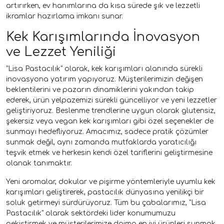
artırırken, ev hanımlarına da kısa sürede şık ve lezzetli
ikramlar hazırlama imkanı sunar.
Kek Karışımlarında İnovasyon
ve Lezzet Yeniliği
"Lisa Pastacılık" olarak, kek karışımları alanında sürekli
inovasyona yatırım yapıyoruz. Müşterilerimizin değişen
beklentilerini ve pazarın dinamiklerini yakından takip
ederek, ürün yelpazemizi sürekli güncelliyor ve yeni lezzetler
geliştiriyoruz. Beslenme trendlerine uygun olarak glutensiz,
şekersiz veya vegan kek karışımları gibi özel seçenekler de
sunmayı hedefliyoruz. Amacımız, sadece pratik çözümler
sunmak değil, aynı zamanda mutfaklarda yaratıcılığı
teşvik etmek ve herkesin kendi özel tariflerini geliştirmesine
olanak tanımaktır.
Yeni aromalar, dokular ve pişirme yöntemleriyle uyumlu kek
karışımları geliştirerek, pastacılık dünyasına yenilikçi bir
soluk getirmeyi sürdürüyoruz. Tüm bu çabalarımız, "Lisa
Pastacılık" olarak sektördeki lider konumumuzu
pekiştirmek ve müşterilerimize daima en iyi ürünleri sunmak