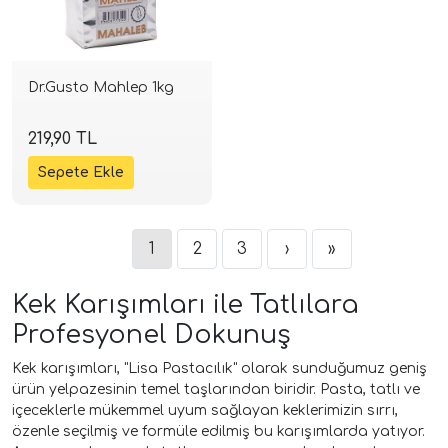
Dr.Gusto Mahlep 1kg
219,90 TL
1
2
3
›
»
Kek Karışımları ile Tatlılara
Profesyonel Dokunuş
Kek karışımları, "Lisa Pastacılık" olarak sunduğumuz geniş
ürün yelpazesinin temel taşlarından biridir. Pasta, tatlı ve
içeceklerle mükemmel uyum sağlayan keklerimizin sırrı,
özenle seçilmiş ve formüle edilmiş bu karışımlarda yatıyor.