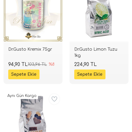
Dr.Gusto Kremix 75gr
Dr.Gusto Limon Tuzu
1kg
94,90 TL
224,90 TL
103,96 TL
%8
Aynı Gün Kargo