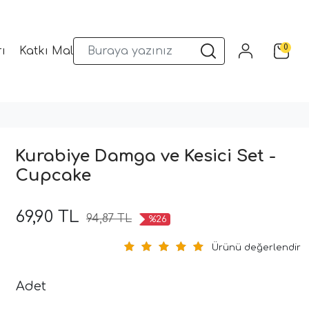
0
ı
Katkı Malzemeleri
Sunum Gereçleri
Kalıplar
Kurabiye Damga ve Kesici Set -
Cupcake
69,90 TL
94,87 TL
%26
Ürünü değerlendir
Adet