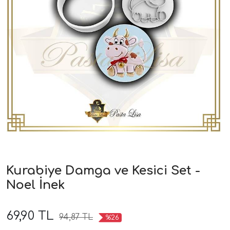
Kurabiye Damga ve Kesici Set -
Noel İnek
69,90 TL
94,87 TL
%26