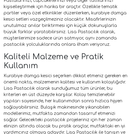
Pastalarınızı, cupcake'lerinizi veya diğer tatlılarınızı
kişiselleştirmek için harika bir araçtır. Özellikle tematik
partiler veya özel etkinlikler düzenlerken, kurabiye damga
kesici setleri vazgeçilmeziniz olacaktır. Misafirlerinizin
unutulmaz anılar biriktirmesi için küçük dokunuşlarla
büyük farklar yaratabilirsiniz. Lisa Pastacılık olarak,
müşterilerimize sadece ürün satmıyor, aynı zamanda
pastacılık yolculuklarında onlara ilham veriyoruz.
Kaliteli Malzeme ve Pratik
Kullanım
Kurabiye damga kesici seçerken dikkat etmeniz gereken en
önemli nokta, malzemenin kalitesi ve kullanım kolaylığıdır.
Lisa Pastacılık olarak sunduğumuz tüm ürünler, bu
kriterleri en üst düzeyde karşılar. Kolay temizlenebilir
yapıları sayesinde, her kullanımdan sonra hızlıca hijyen
sağlayabilirsiniz. Bulaşık makinesinde yıkanabilen
modellerimiz, mutfakta zamandan tasarruf etmenizi
sağlar. Gelecekteki pastacılık projeleriniz için her zaman
elinizin altında olacak bu pratik araçlar, mutfaktaki en iyi
yardımcınız olmaya adaydır. Lisa Pastacılık ile tanışın ve