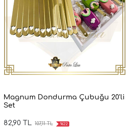
Magnum Dondurma Çubuğu 20'li
Set
82,90 TL
107,11 TL
%22