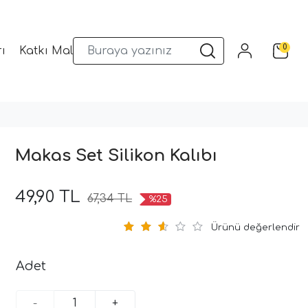
0
ı
Katkı Malzemeleri
Sunum Gereçleri
Kalıplar
Makas Set Silikon Kalıbı
49,90 TL
67,34 TL
%25
Ürünü değerlendir
Adet
-
+