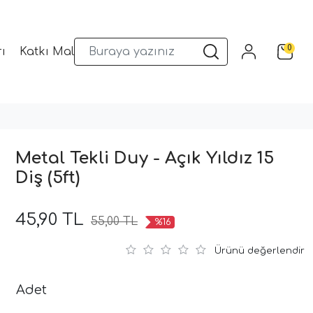
0
ı
Katkı Malzemeleri
Sunum Gereçleri
Kalıplar
Metal Tekli Duy - Açık Yıldız 15
Diş (5ft)
45,90 TL
55,00 TL
%16
Ürünü değerlendir
Adet