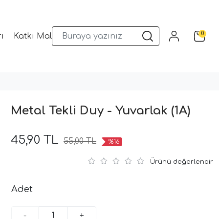
0
ı
Katkı Malzemeleri
Sunum Gereçleri
Kalıplar
Metal Tekli Duy - Yuvarlak (1A)
45,90 TL
55,00 TL
%16
Ürünü değerlendir
Adet
-
+