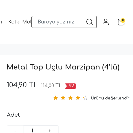
0
ı
Katkı Malzemeleri
Sunum Gereçleri
Kalıplar
Metal Top Uçlu Marzipan (4'lü)
104,90 TL
114,00 TL
%8
Ürünü değerlendir
Adet
-
+