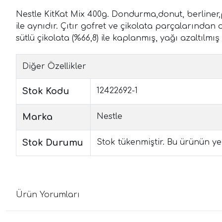
Nestle KitKat Mix 400g. Dondurma,donut, berliner,p
ile aynıdır. Çıtır gofret ve çikolata parçalarından o
sütlü çikolata (%66,8) ile kaplanmış, yağı azaltılmı
Diğer Özellikler
Stok Kodu
12422692-1
Marka
Nestle
Stok Durumu
Stok tükenmiştir. Bu ürünün yen
Ürün Yorumları