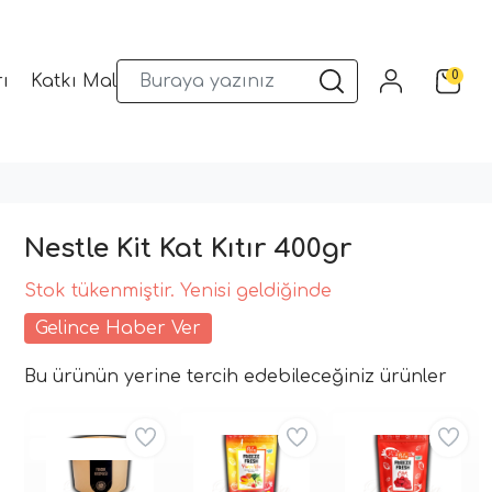
0
ı
Katkı Malzemeleri
Sunum Gereçleri
Kalıplar
Nestle Kit Kat Kıtır 400gr
Stok tükenmiştir. Yenisi geldiğinde
Gelince Haber Ver
Bu ürünün yerine tercih edebileceğiniz ürünler
Aynı Gün Kargo
Aynı Gün Kargo
Aynı Gün Kargo
Kritik Stok