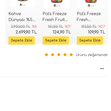
Kahve
Pol's Freeze
Pol's Freeze
Dünyası %50
Fresh Fruit
Fresh
Fındık
Mix
Dondurularak
2.950,00 TL
%8
151,50 TL
%17
151,50 TL
%27
Kreması
Dondurularak
Kurutulmuş
2.699,90 TL
124,90 TL
109,90 TL
(Pralin) Kova
Kurutulmuş
Çilek (Freeze
2,5 kg
Karışık
Dried) 15 gr
Meyve 20 gr
Ürünü değerlendir