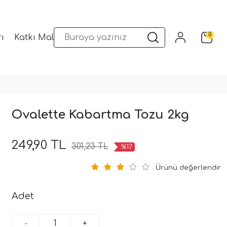
0
ı
Katkı Malzemeleri
Sunum Gereçleri
Kalıplar
Ovalette Kabartma Tozu 2kg
249,90 TL
301,23 TL
%17
Ürünü değerlendir
Adet
-
+