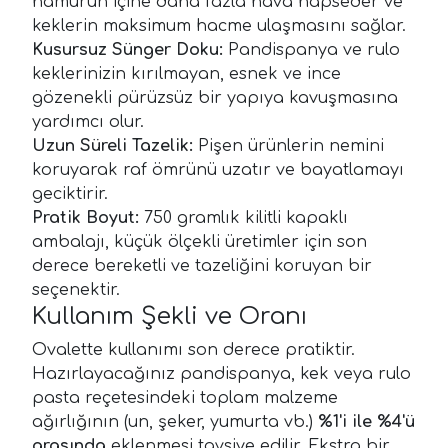
hamurun içine daha fazla hava hapseder ve
keklerin maksimum hacme ulaşmasını sağlar.
Kusursuz Sünger Doku:
Pandispanya ve rulo
keklerinizin kırılmayan, esnek ve ince
gözenekli pürüzsüz bir yapıya kavuşmasına
yardımcı olur.
Uzun Süreli Tazelik:
Pişen ürünlerin nemini
koruyarak raf ömrünü uzatır ve bayatlamayı
geciktirir.
Pratik Boyut:
750 gramlık kilitli kapaklı
ambalajı, küçük ölçekli üretimler için son
derece bereketli ve tazeliğini koruyan bir
seçenektir.
Kullanım Şekli ve Oranı
Ovalette kullanımı son derece pratiktir.
Hazırlayacağınız pandispanya, kek veya rulo
pasta reçetesindeki toplam malzeme
ağırlığının (un, şeker, yumurta vb.)
%1'i ile %4'ü
arasında
eklenmesi tavsiye edilir. Ekstra bir