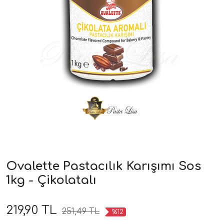
Ovalette Pastacılık Karışımı Sos
1kg - Çikolatalı
219,90 TL
251,49 TL
%12