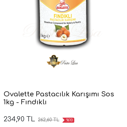
Ovalette Pastacılık Karışımı Sos
1kg - Fındıklı
234,90 TL
262,60 TL
%10