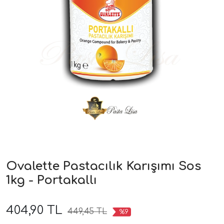
Ovalette Pastacılık Karışımı Sos
1kg - Portakallı
404,90 TL
449,45 TL
%9