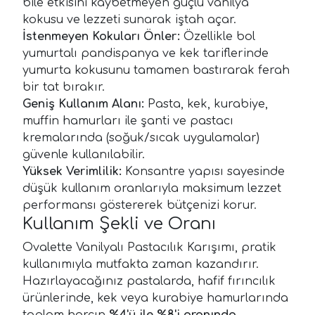
bile etkisini kaybetmeyen güçlü vanilya
kokusu ve lezzeti sunarak iştah açar.
İstenmeyen Kokuları Önler:
Özellikle bol
yumurtalı pandispanya ve kek tariflerinde
yumurta kokusunu tamamen bastırarak ferah
bir tat bırakır.
Geniş Kullanım Alanı:
Pasta, kek, kurabiye,
muffin hamurları ile şanti ve pastacı
kremalarında (soğuk/sıcak uygulamalar)
güvenle kullanılabilir.
Yüksek Verimlilik:
Konsantre yapısı sayesinde
düşük kullanım oranlarıyla maksimum lezzet
performansı göstererek bütçenizi korur.
Kullanım Şekli ve Oranı
Ovalette Vanilyalı Pastacılık Karışımı, pratik
kullanımıyla mutfakta zaman kazandırır.
Hazırlayacağınız pastalarda, hafif fırıncılık
ürünlerinde, kek veya kurabiye hamurlarında
toplam harcın
%4'ü ile %8'i oranında