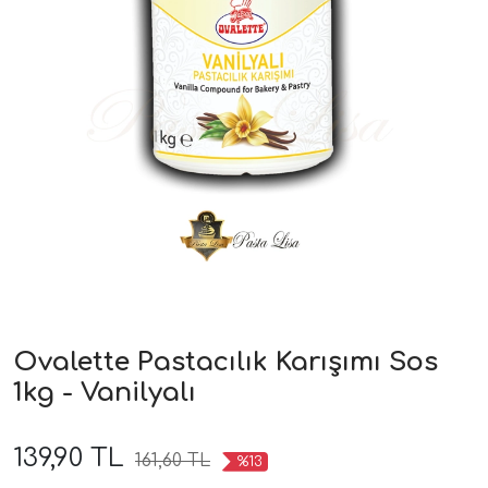
Ovalette Pastacılık Karışımı Sos
1kg - Vanilyalı
139,90 TL
161,60 TL
%13