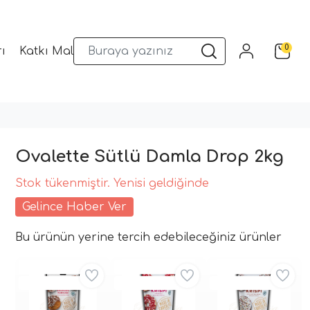
0
ı
Katkı Malzemeleri
Sunum Gereçleri
Kalıplar
Ovalette Sütlü Damla Drop 2kg
Stok tükenmiştir. Yenisi geldiğinde
Gelince Haber Ver
Bu ürünün yerine tercih edebileceğiniz ürünler
Aynı Gün Kargo
Aynı Gün Kargo
Aynı Gün Kargo
Kritik Stok
Kritik Stok
Kritik Stok