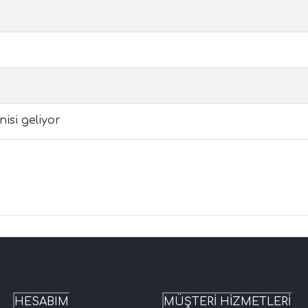
isi geliyor
HESABIM
MÜŞTERİ HİZMETLERİ