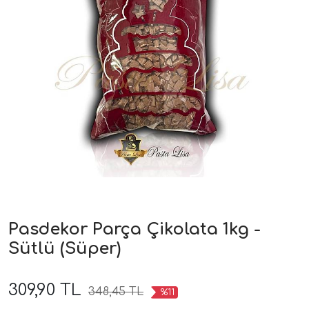
Pasdekor Parça Çikolata 1kg -
Sütlü (Süper)
309,90 TL
348,45 TL
%11