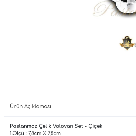
Ürün Açıklaması
Paslanmaz Çelik Volovan Set - Çiçek
1.Ölçü : 7,8cm X 7,8cm