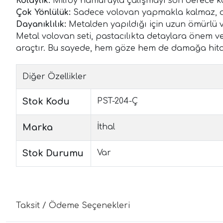
Kolaylık:
Milföy hamuruyla çalışmayı son derece ko
Çok Yönlülük:
Sadece volovan yapmakla kalmaz, aynı
Dayanıklılık:
Metalden yapıldığı için uzun ömürlü ve
Metal volovan seti, pastacılıkta detaylara önem ve
araçtır. Bu sayede, hem göze hem de damağa hitap
Diğer Özellikler
Stok Kodu
PST-204-Ç
Marka
İthal
Stok Durumu
Var
Taksit / Ödeme Seçenekleri