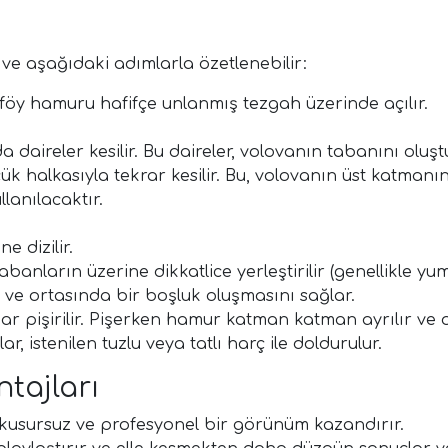
 ve aşağıdaki adımlarla özetlenebilir:
öy hamuru hafifçe unlanmış tezgah üzerinde açılır.
daireler kesilir. Bu daireler, volovanın tabanını oluşt
üçük halkasıyla tekrar kesilir. Bu, volovanın üst katmanı
lanılacaktır.
e dizilir.
anların üzerine dikkatlice yerleştirilir (genellikle yumur
ve ortasında bir boşluk oluşmasını sağlar.
dar pişirilir. Pişerken hamur katman katman ayrılır v
 istenilen tuzlu veya tatlı harç ile doldurulur.
tajları
 kusursuz ve profesyonel bir görünüm kazandırır.