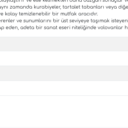
laylaştırır ve elle kesmekten daha düzgün sonuçlar ve
 zamanda kurabiyeler, tartalet tabanları veya diğer de
 kolay temizlenebilir bir mutfak aracıdır.
renler ve sunumlarını bir üst seviyeye taşımak isteyen
 eden, adeta bir sanat eseri niteliğinde volovanlar 