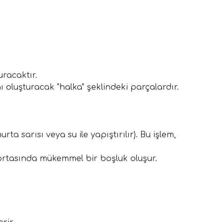
uracaktır.
nı oluşturacak "halka" şeklindeki parçalardır.
ta sarısı veya su ile yapıştırılır). Bu işlem,
e ortasında mükemmel bir boşluk oluşur.