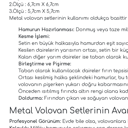
2.Ölçü : 6,7cm X 6,7cm
3.Ölçü : 5,7cm X 5,7cm
Metal volovan setlerinin kullanımı oldukça basittir
Hamurun Hazırlanması:
Donmuş veya taze milf
Kesme İşlemi:
Setin en büyük halkasıyla hamurdan eşit sayıda 
Kesilen dairelerin yarısının ortası, setin bir k
Kalan diğer yarım daireler ise taban olarak kul
Birleştirme ve Pişirme:
Taban olarak kullanılacak daireler fırın tepsisin
Ortası kesilmiş halka şeklindeki hamurlar, bu tab
volovanın pişerken yukarı doğru kabarmasını 
Önceden ısıtılmış fırında altın rengi olana ka
Doldurma:
Fırından çıkan ve soğuyan volovanlar,
Metal Volovan Setlerinin Avan
Profesyonel Görünüm:
Evde bile olsa, volovanlara