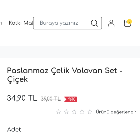
0
ı
Katkı Malzemeleri
Sunum Gereçleri
Kalıplar
Paslanmaz Çelik Volovan Set -
Çiçek
34,90 TL
39,00 TL
%10
Ürünü değerlendir
Adet