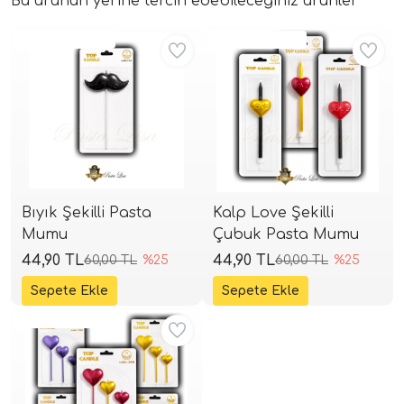
Bu ürünün yerine tercih edebileceğiniz ürünler
Aynı Gün Kargo
Aynı Gün Kargo
Bıyık Şekilli Pasta
Kalp Love Şekilli
Mumu
Çubuk Pasta Mumu
44,90 TL
44,90 TL
60,00 TL
%25
60,00 TL
%25
Aynı Gün Kargo