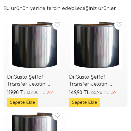
Bu ürünün yerine tercih edebileceğiniz ürünler
Aynı Gün Kargo
Aynı Gün Kargo
Dr.Gusto Şeffaf
Dr.Gusto Şeffaf
Transfer Jelatini
Transfer Jelatini
8x25cm
11x25cm
119,90 TL
149,90 TL
132,00 TL
%9
165,96 TL
%9
Aynı Gün Kargo