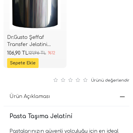
Dr.Gusto Şeffaf
Transfer Jelatini
7x25cm
106,90 TL
121,96 TL
%12
Ürünü değerlendir
Ürün Açıklaması
Pasta Taşıma Jelatini
Pastalarınızın güvenli yolculuğu için en ideal