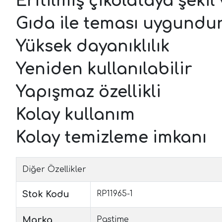
Eritilmiş çikolataya şekil
Gıda ile teması uygundu
Yüksek dayanıklılık
Yeniden kullanılabilir
Yapışmaz özellikli
Kolay kullanım
Kolay temizleme imkanı
Diğer Özellikler
Stok Kodu
RP11965-1
Marka
Pastime