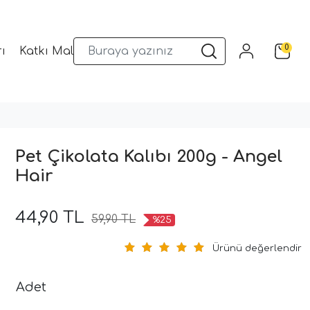
0
ı
Katkı Malzemeleri
Sunum Gereçleri
Kalıplar
Pet Çikolata Kalıbı 200g - Angel
Hair
44,90 TL
59,90 TL
%25
Ürünü değerlendir
Adet