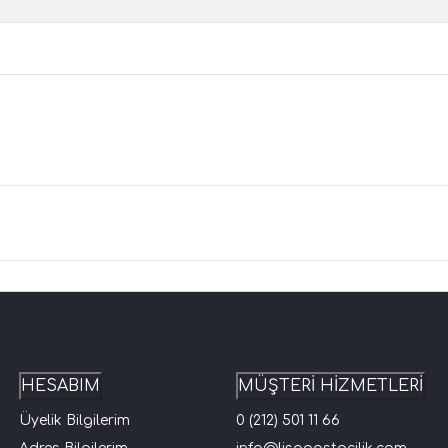
HESABIM
MÜŞTERİ HİZMETLERİ
Üyelik Bilgilerim
0 (212) 501 11 66