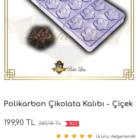
Polikarbon Çikolata Kalıbı - Çiçek
199,90 TL
260,14 TL
%23
Ürünü değerlendir