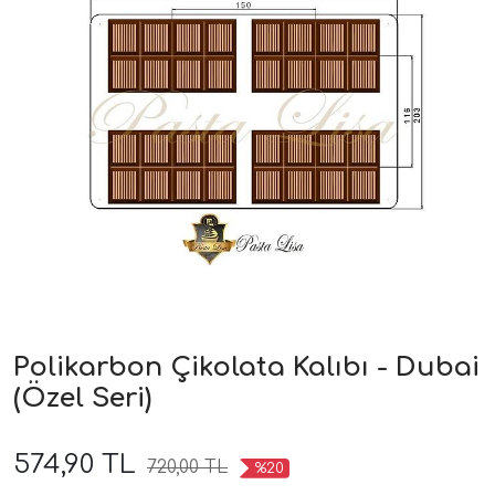
Polikarbon Çikolata Kalıbı - Dubai
(Özel Seri)
574,90 TL
720,00 TL
%20