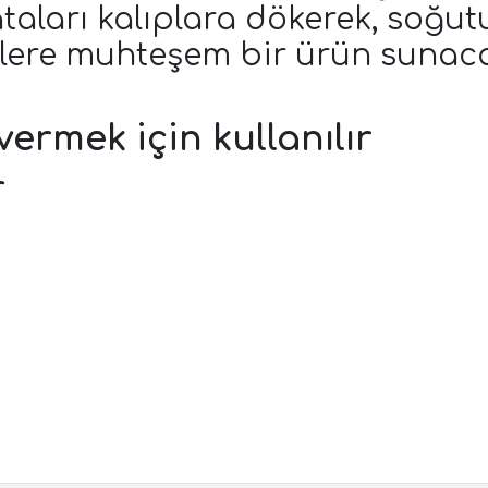
lataları kalıplara dökerek, soğu
izlere muhteşem bir ürün sunaca
 vermek için kullanılır
r