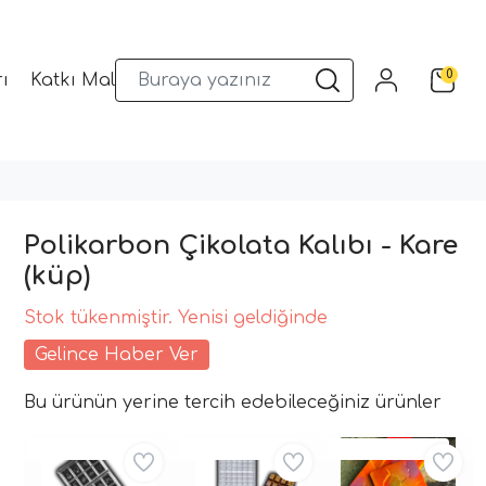
0
ı
Katkı Malzemeleri
Sunum Gereçleri
Kalıplar
Polikarbon Çikolata Kalıbı - Kare
(küp)
Stok tükenmiştir. Yenisi geldiğinde
Gelince Haber Ver
Bu ürünün yerine tercih edebileceğiniz ürünler
Aynı Gün Kargo
Aynı Gün Kargo
Aynı Gün Kargo