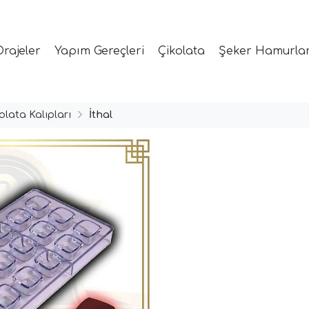
Drajeler
Yapım Gereçleri
Çikolata
Şeker Hamurlar
olata Kalıpları
İthal