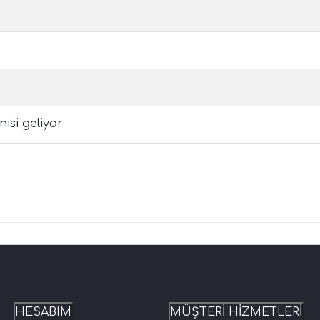
isi geliyor
HESABIM
MÜŞTERİ HİZMETLERİ