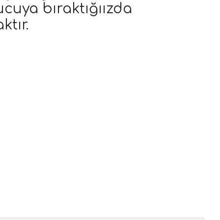
tucuya bıraktığıızda
ktır.