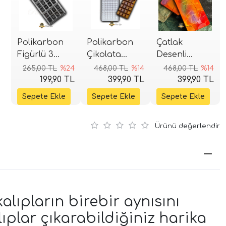
Polikarbon
Polikarbon
Çatlak
Figürlü 3
Çikolata
Desenli
Bölmeli
Kalıbı - Mini
Tablet
265,00 TL
%24
468,00 TL
%14
468,00 TL
%14
Tablet
Tablet
Polikarbon
199,90 TL
399,90 TL
399,90 TL
Çikolata
Çikolata
Kalıbı
Kalıbı (4
(27,3x13,6 cm)
Gözlü)
Ürünü değerlendir
alıpların birebir aynısını
plar çıkarabildiğiniz harika