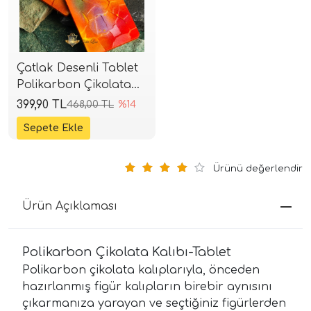
Çatlak Desenli Tablet
Polikarbon Çikolata
Kalıbı (4 Gözlü)
399,90 TL
468,00 TL
%14
Ürünü değerlendir
Ürün Açıklaması
Polikarbon Çikolata Kalıbı-Tablet
Polikarbon çikolata kalıplarıyla, önceden
hazırlanmış figür kalıpların birebir aynısını
çıkarmanıza yarayan ve seçtiğiniz figürlerden