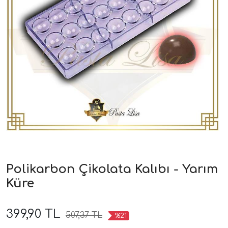
Polikarbon Çikolata Kalıbı - Yarım
Küre
399,90 TL
507,37 TL
%21