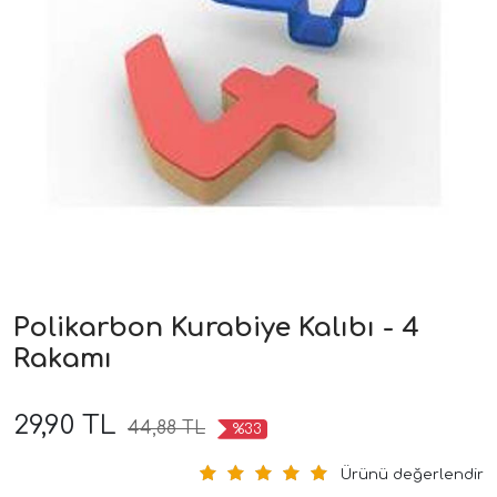
Polikarbon Kurabiye Kalıbı - 4
Rakamı
29,90 TL
44,88 TL
%33
Ürünü değerlendir