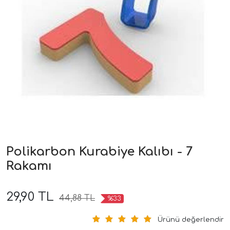
Polikarbon Kurabiye Kalıbı - 7
Rakamı
29,90 TL
44,88 TL
%33
Ürünü değerlendir