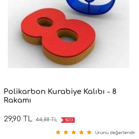
Polikarbon Kurabiye Kalıbı - 8
Rakamı
29,90 TL
44,88 TL
%33
Ürünü değerlendir