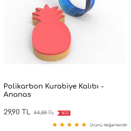
Polikarbon Kurabiye Kalıbı -
Ananas
29,90 TL
44,88 TL
%33
Ürünü değerlendir