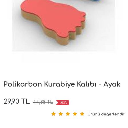
Polikarbon Kurabiye Kalıbı - Ayak
29,90 TL
44,88 TL
%33
Ürünü değerlendir