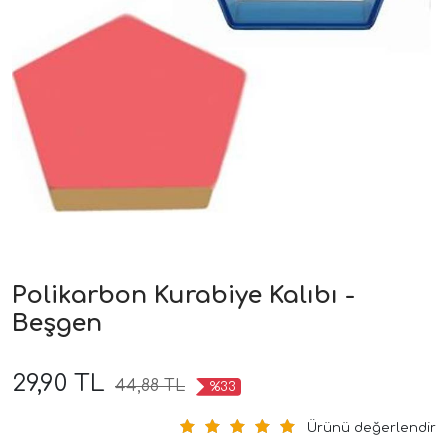
Polikarbon Kurabiye Kalıbı -
Beşgen
29,90 TL
44,88 TL
%33
Ürünü değerlendir