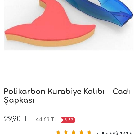
Polikarbon Kurabiye Kalıbı - Cadı
Şapkası
29,90 TL
44,88 TL
%33
Ürünü değerlendir