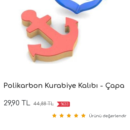
Polikarbon Kurabiye Kalıbı - Çapa
29,90 TL
44,88 TL
%33
Ürünü değerlendir