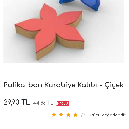
Polikarbon Kurabiye Kalıbı - Çiçek
29,90 TL
44,88 TL
%33
Ürünü değerlendir