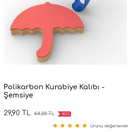
Polikarbon Kurabiye Kalıbı -
Şemsiye
29,90 TL
44,88 TL
%33
Ürünü değerlendir