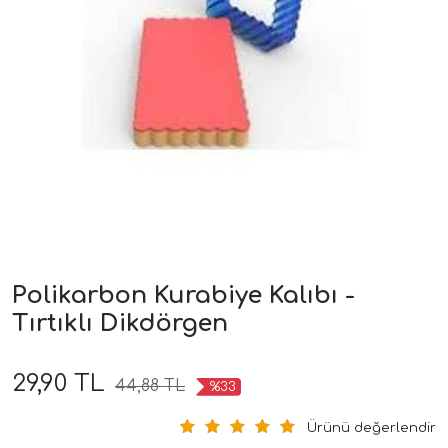
Polikarbon Kurabiye Kalıbı -
Tırtıklı Dikdörgen
29,90 TL
44,88 TL
%33
Ürünü değerlendir