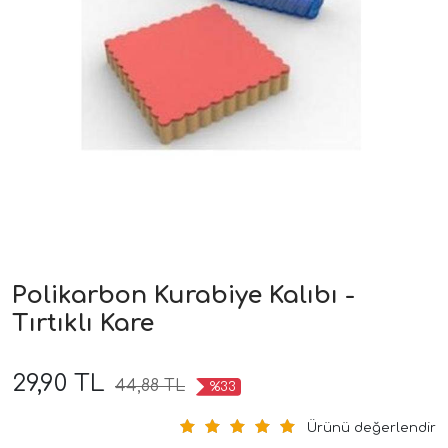
Polikarbon Kurabiye Kalıbı -
Tırtıklı Kare
29,90 TL
44,88 TL
%33
Ürünü değerlendir